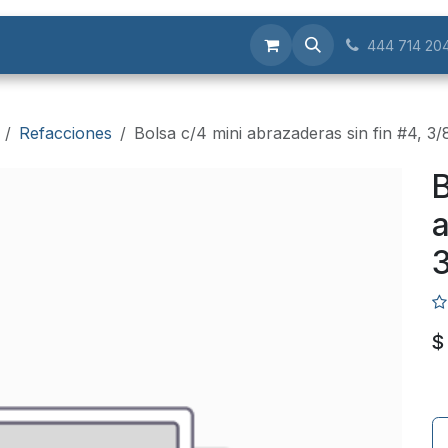
Servicios
444 714 20
Refacciones
Bolsa c/4 mini abrazaderas sin fin #4, 3/
B
a
3
$