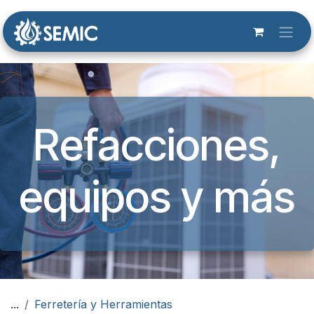
Ir al contenido
Refacciones,
equipos y más​
...
Ferretería y Herramientas