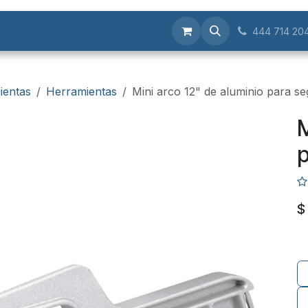
Servicios
444 714 20
ientas
Herramientas
Mini arco 12" de aluminio para s
M
p
$