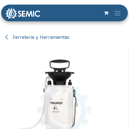
Ir al contenido
Ferretería y Herramientas