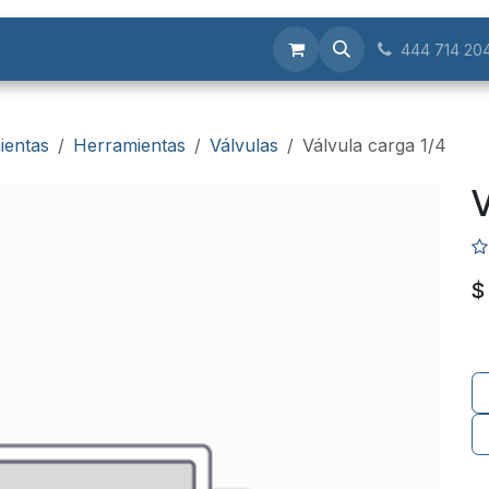
Servicios
444 714 20
ientas
Herramientas
Válvulas
Válvula carga 1/4
V
$