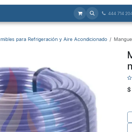
Servicios
444 714 20
mibles para Refrigeración y Aire Acondicionado
Manguer
M
n
$