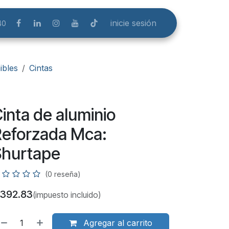
inicie sesión
40
bles
Cintas
inta de aluminio
eforzada Mca:
Shurtape
(0 reseña)
392.83
(impuesto incluido)
Agregar al carrito