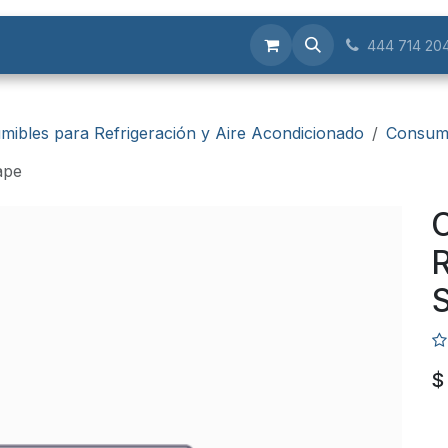
Servicios
444 714 20
mibles para Refrigeración y Aire Acondicionado
Consumi
ape
C
R
$