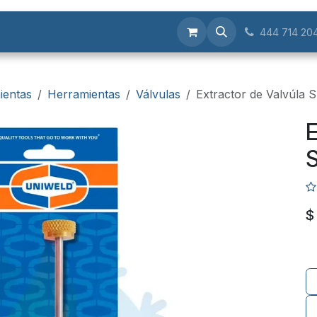
Servicios
444 714 20
ientas
Herramientas
Válvulas
Extractor de Valvúla S
E
S
$