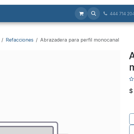
Servicios
444 714 20
Refacciones
Abrazadera para perfil monocanal
A
$