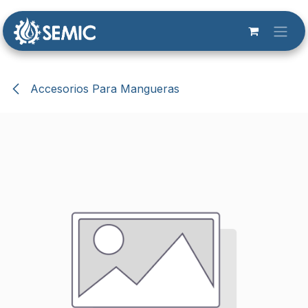
Ir al contenido
Accesorios Para Mangueras