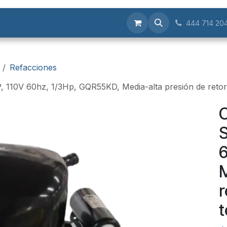
Servicios
444 714 20
Refacciones
110V 60hz, 1/3Hp, GQR55KD, Media-alta presión de retor
C
S
6
M
r
t