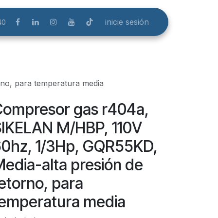
inicie sesión
40
no, para temperatura media
ompresor gas r404a,
IKELAN M/HBP, 110V
0hz, 1/3Hp, GQR55KD,
edia-alta presión de
etorno, para
emperatura media