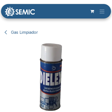
Ir al contenido
Gas Limpiador