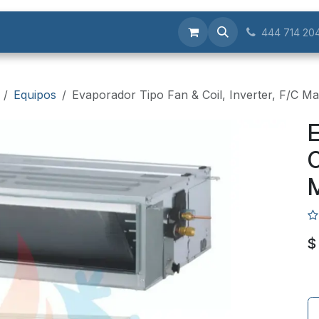
Servicios
444 714 20
Equipos
Evaporador Tipo Fan & Coil, Inverter, F/C Ma
E
C
M
$