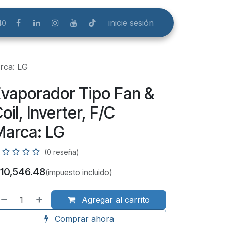
inicie sesión
40
rca: LG
vaporador Tipo Fan &
oil, Inverter, F/C
arca: LG
(0 reseña)
10,546.48
(impuesto incluido)
Agregar al carrito
Comprar ahora