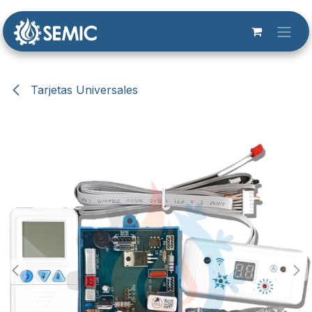
Ir al contenido
Tarjetas Universales