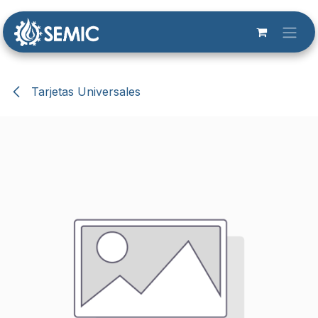
Ir al contenido
Tarjetas Universales