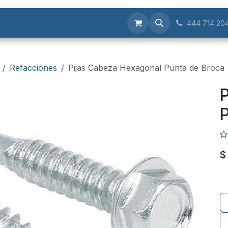
Servicios
444 714 20
Refacciones
Pijas Cabeza Hexagonal Punta de Broca
P
P
$