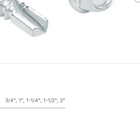
3/4"
,
1"
,
1-1/4"
,
1-1/2"
,
2"