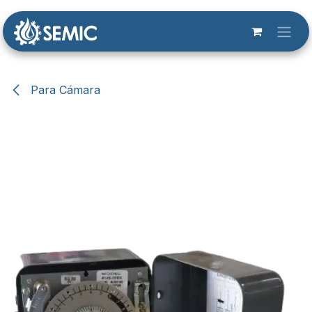
Ir al contenido
Para Cámara