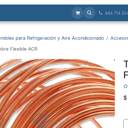
Servicios
444 714 20
mibles para Refrigeración y Aire Acondicionado
Accesor
obre Flexible ACR
T
F
$