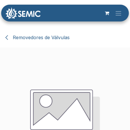
Ir al contenido
Removedores de Válvulas