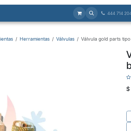
Servicios
444 714 20
ientas
Herramientas
Válvulas
Válvula gold parts tip
V
b
$