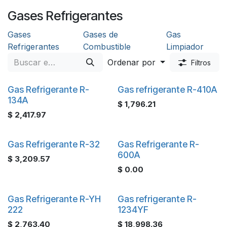
Gases Refrigerantes
Gases
Gases de
Gas
Refrigerantes
Combustible
Limpiador
Ordenar por
Filtros
Gas Refrigerante R-
Gas refrigerante R-410A
134A
$
1,796.21
$
2,417.97
Gas Refrigerante R-32
Gas Refrigerante R-
600A
$
3,209.57
$
0.00
Gas Refrigerante R-YH
Gas refrigerante R-
222
1234YF
$
2,763.40
$
18,998.36