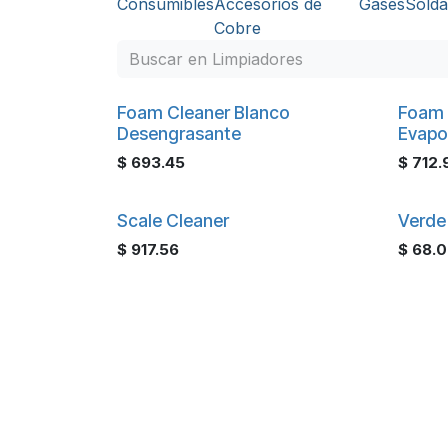
Consumibles
Accesorios de
Gases
Sold
Cobre
Foam Cleaner Blanco
Foam 
Desengrasante
Evapo
$
693.45
$
712.
Scale Cleaner
Verde
$
917.56
$
68.