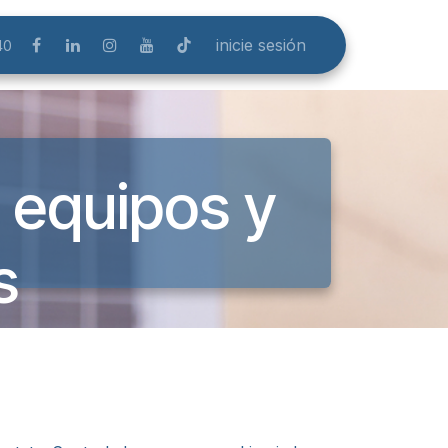
inicie sesión
40
 equipos y
​