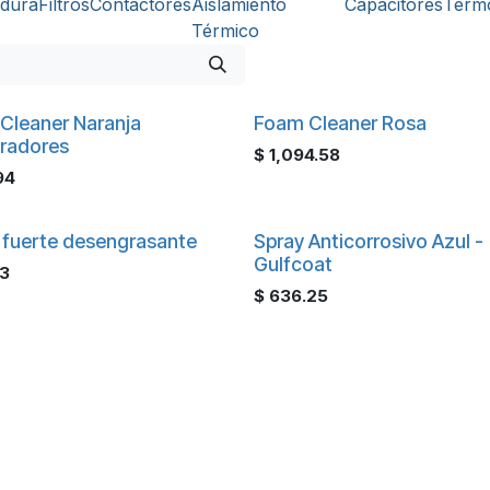
adura
Filtros
Contactores
Aislamiento
Capacitores
Termo
Térmico
Cleaner Naranja
Foam Cleaner Rosa
radores
$
1,094.58
94
 fuerte desengrasante
Spray Anticorrosivo Azul -
Gulfcoat
03
$
636.25