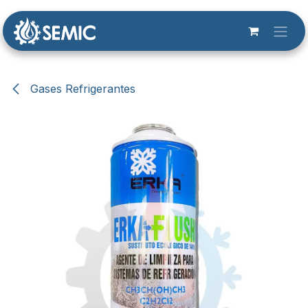
Ir al contenido
Gases Refrigerantes