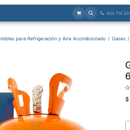
Servicios
444 714 20
mibles para Refrigeración y Aire Acondicionado
Gases
G
$