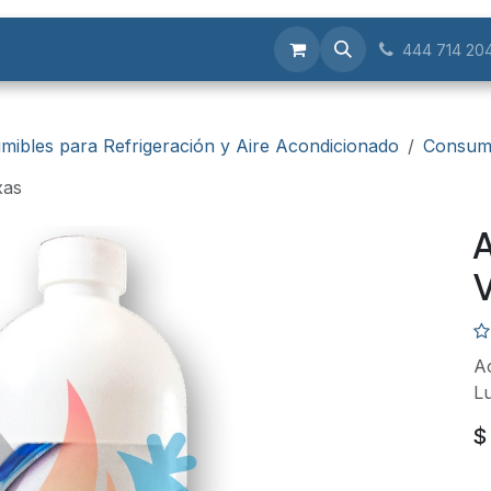
Servicios
444 714 20
mibles para Refrigeración y Aire Acondicionado
Consumi
xas
A
V
A
Lu
$