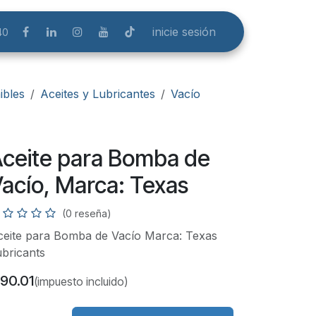
inicie sesión
40
bles
Aceites y Lubricantes
Vacío
ceite para Bomba de
acío, Marca: Texas
(0 reseña)
ceite para Bomba de Vacío Marca: Texas
bricants
90.01
(impuesto incluido)