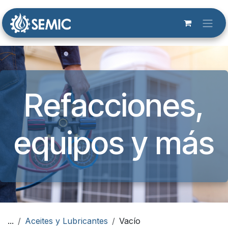
Ir al contenido
Refacciones,
equipos y más​
...
Aceites y Lubricantes
Vacío